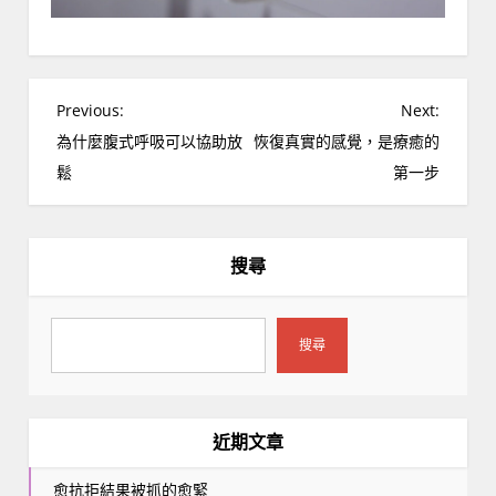
文
Previous:
Next:
章
為什麼腹式呼吸可以協助放
恢復真實的感覺，是療癒的
導
鬆
第一步
覽
搜尋
搜尋
近期文章
愈抗拒結果被抓的愈緊