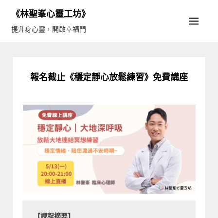
Skip
《林聖峯心靈工坊》
to
提升身心靈，開啟幸福門
content
報名截止《穩定靜心放鬆練習》免費講座
【課程摘要】