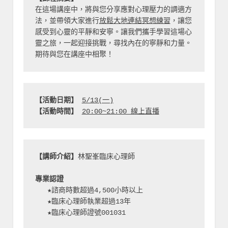
在這場講座中，將與您分享應對心理壓力的調適方
法，並帶領大家進行
放鬆大地連結冥想練習
，讓您
感受到心靈的平靜和安寧。讓我們攜手學習這場心
靈之旅，一起迎接挑戰，尋找內在的寧靜和力量。
期待與您在講座中相聚！
【活動日期】
5/13(一)
【活動時間】 
20:00~21:00 線上直播
【講師介紹】
林聖峯臨床心理師
專業認證
   ★諮商時數超過4,500小時以上
   ★臨床心理師執業超過13年
   ★臨床心理師證號001031