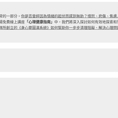
常的一部分。
你是否曾經因為情緒的起伏而感到無助？憤怒、悲傷、焦慮
場免費線上講座
「心理健康指南」
中，我們將深入探討如何有效地探索和
隊所創立的《身心靈圓滿系統》如何幫助你一步步清理阻礙、解決心理問