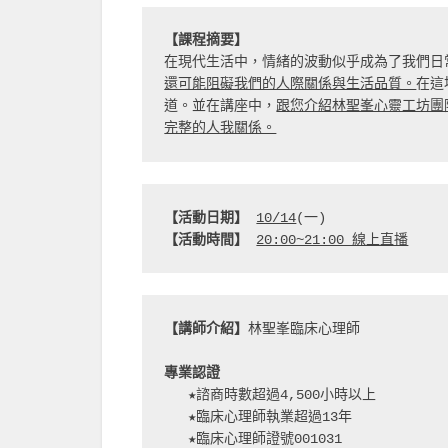
【課程摘要】
在現代生活中，情緒的波動似乎成為了我們日
還可能阻礙我們的人際關係與生活品質。
在這
道。並在講座中，
跟您介紹林聖峯心靈工坊團
完整的人我關係。
【活動日期】
10/14
(一)
【活動時間】 
20:00~21:00 線上直播
【講師介紹】
林聖峯臨床心理師
專業認證
   ★諮商時數超過4,500小時以上
   ★臨床心理師執業超過13年
   ★臨床心理師證號001031