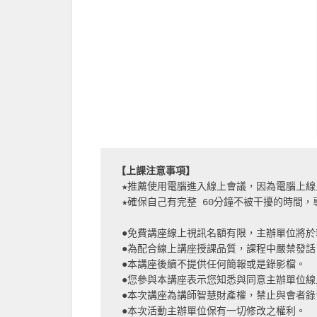
【上課注意事項】
 ★推薦使用電腦進入線上會議，因為電腦上
 ★確保自己有完整 60分鐘不被干擾的時間
 ●免費講座線上視訊名額有限，主辦單位將
 ●為配合線上講座授課品質，課程中嚴禁發
 ●本講座後續不提供任何簡報或是錄影檔。
 ●您參與本講座表示您知悉與同意主辦單位
 ●本次講座為講師智慧財產權，禁止與會者
 ●本次活動主辦單位保有一切修改之權利。