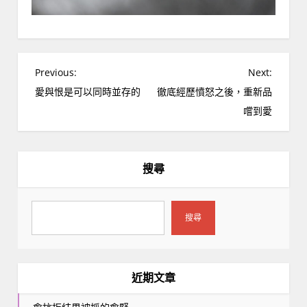
文
Previous:
Next:
章
愛與恨是可以同時並存的
徹底經歷憤怒之後，重新品
導
嚐到愛
覽
搜尋
搜尋
近期文章