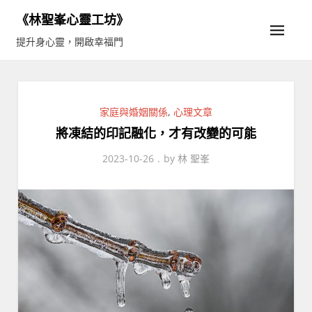
Skip
《林聖峯心靈工坊》
to
提升身心靈，開啟幸福門
content
家庭與婚姻關係
,
心理文章
將凍結的印記融化，才有改變的可能
2023-10-26
by
林 聖峯