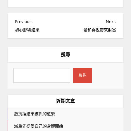
文
Previous:
Next:
章
初心影響結果
愛和喜悅帶來財富
導
覽
搜尋
搜尋
近期文章
愈抗拒結果被抓的愈緊
減重先從愛自己的身體開始