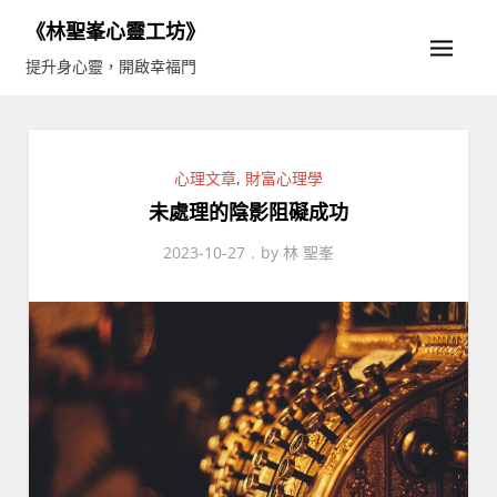
Skip
《林聖峯心靈工坊》
to
提升身心靈，開啟幸福門
content
心理文章
,
財富心理學
未處理的陰影阻礙成功
2023-10-27
by
林 聖峯