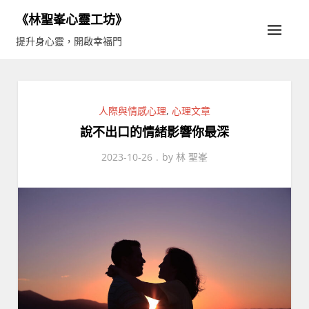
Skip
《林聖峯心靈工坊》
to
提升身心靈，開啟幸福門
content
人際與情感心理
,
心理文章
說不出口的情緒影響你最深
2023-10-26
by
林 聖峯