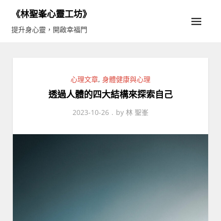
Skip
《林聖峯心靈工坊》
to
提升身心靈，開啟幸福門
content
心理文章
,
身體健康與心理
透過人體的四大結構來探索自己
2023-10-26
by
林 聖峯