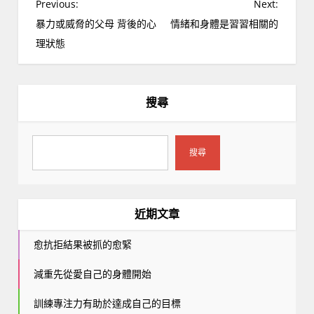
文
Previous:
Next:
章
暴力或威脅的父母 背後的心
情緒和身體是習習相關的
導
理狀態
覽
搜尋
搜尋
近期文章
愈抗拒結果被抓的愈緊
減重先從愛自己的身體開始
訓練專注力有助於達成自己的目標