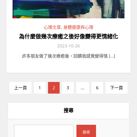
心理文章
,
身體健康與心理
為什麼做幾次療癒之後好像變得更情緒化
2023-10-26
許多朋友做了幾次療癒後，回饋我感覺變得情 […]
文
上一頁
1
2
3
...
6
下一頁
章
分
頁
搜尋
搜尋